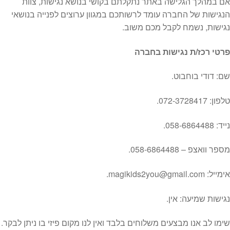
אם במהלך הגלישה באתר נתקלתם בקושי בנושא נגישות, צוות
הנגישות של החברה עומד לרשותכם במגוון ערוצים לפנייה בנושאי
נגישות, נשמח לקבל מכם משוב.
פרטי רכז/ת נגישות בחברה
שם: דודי בוחבוט.
טלפון: 072-3728417.
נייד: 058-6864488.
מספר וואצפ – 058-6864488.
אימייל: magikids2you@gmail.com.
נגישות שמיעה: אין.
שימו לב אנו מבצעים משלוחים בלבד ואין לנו מקום פיזי בו ניתן לבקר.