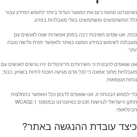
הילד
האינטרנט מהווה כיום את המאגר הגדול ביותר לחופש המידע עבור
הרחב
מוצרי קיץ
כלל המשתמשים ומשתמשים בעלי מוגבלויות בפרט.
את
תפרי
הפתעות ליום הולדת
ככזה, אנו שמים חשיבות רבה במתן אפשרות שווה לאנשים עם
הילד
מוגבלות לשימוש במידע המוצג באתר ולאפשר חווית גלישה טובה
בובות
יותר.
יצירה
אנו שואפים להבטיח כי השירותים הדיגיטליים יהיו נגישים לאנשים עם
מוגבלויות מתוך אמונה כי לכל אדם מגיעה הזכות לחיות בשוויון, כבוד,
צור קשר
נוחות ועצמאות.
כדי לממש הבטחה זו, אנו שואפים לדבוק ככל האפשר בהמלצות
החשבון שלי
התקן הישראלי לנגישות תכנים באינטרנט ובמסמך WCAG2.1
הבינלאומי.
סל קניות
כיצד עובדת ההנגשה באתר?
תשלום