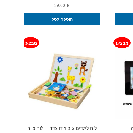
מחיר
39.00
₪
נוכחי
וא:
הוספה לסל
289.00 ₪
מבצע!
מבצע!
לוח לילדים 3 ב 1 דו צדדי – לוח ציור