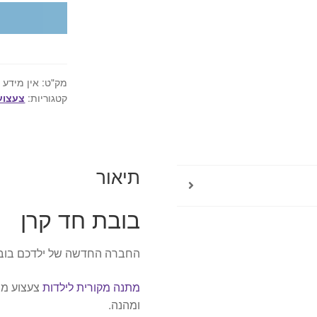
כמות
של
בובת
חד
קרן
מק"ט:
אין מידע
קטגוריות:
צעצוע
-
עם
רצועה
למשיכה
ומשחק
תיאור
בובת חד קרן
החברה החדשה של ילדכם בובת 
מתנה מקורית לילדות
צעצוע מש
ומהנה.