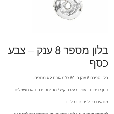
הילד
הרחב
מוצרי קיץ
את
תפרי
הפתעות ליום הולדת
הילד
בובות
בלון מספר 8 ענק – צבע
יצירה
כסף
צור קשר
בלון ספרה 8 ענק כ- 80 ס"מ גובה
לא מנופח.
החשבון שלי
ניתן לניפוח באוויר בעזרת קש / מנפחת ידנית או חשמלית.
סל קניות
מתאים גם לניפוח בהליום.
תשלום
לקוחות יקירים אין לנו אחריות על הניפוח והבלונים או