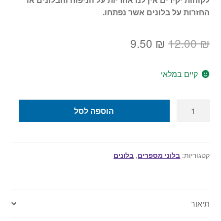
החזרות על בלונים אשר נפתחו.
המחיר
המחיר
9.50
₪
12.00
₪
המקורי
הנוכחי
קיים במלאי
היה:
הוא:
9.50 ₪.
12.00 ₪.
כמות
הוספה לסל
של
בלון
מספר
8
קטגוריות:
בלוני מספרים
,
בלונים
ענק
-
צבע
תיאור
כסף