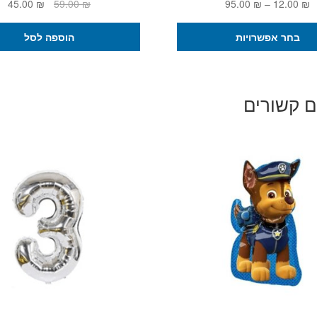
טווח
המחיר
המ
45.00
₪
59.00
₪
95.00
₪
–
12.00
₪
מחירים:
המקורי
הנ
למוצר
היה:
הו
בחר אפשרויות
הוספה לסל
זה
עד
59.00 ₪.
 ₪.
יש
מספר
סוגים.
ם קשורים
ניתן
לבחור
את
האפשרויות
בעמוד
המוצר