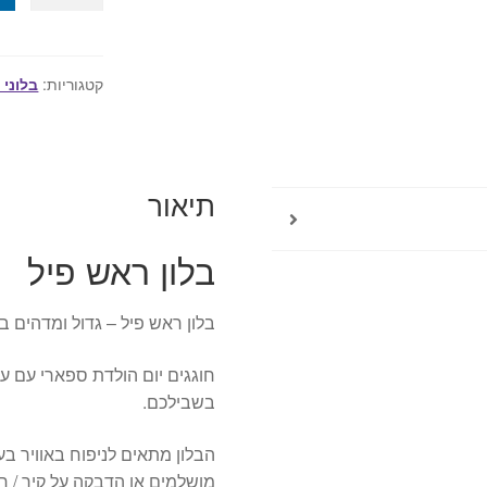
של
בלון
ראש
פיל
קטגוריות:
בלוני 
-
גדול
39
אינץ
תיאור
בלון ראש פיל
בלון ראש פיל – גדול ומדהים בי
חוגגים יום הולדת ספארי עם עי
בשבילכם.
הבלון מתאים לניפוח באוויר ב
מושלמים או הדבקה על קיר / חל