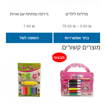
מדליות לילדים
ג'ירפה נמתחת עם אורות
טווח
7.00
₪
75.00
₪
–
3.00
₪
מחירים:
למוצר
בחר אפשרויות
הוספה לסל
זה
עד
מוצרים קשורים
יש
מספר
מבצע!
סוגים.
ניתן
לבחור
את
האפשרויות
בעמוד
המוצר