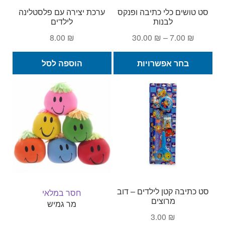
סט טושים כלי כתיבה ופנקס
ערכת יצירה עם פלסטלינה
לבנות
לילדים
טווח
8.00
₪
30.00
₪
–
7.00
₪
מחירים:
למוצר
בחר אפשרויות
הוספה לסל
זה
עד
יש
מספר
סוגים.
ניתן
לבחור
את
האפשרויות
בעמוד
המוצר
סט כתיבה קטן לילדים – דוב
חסר במלאי
מרוצים
מר גמיש
3.00
₪