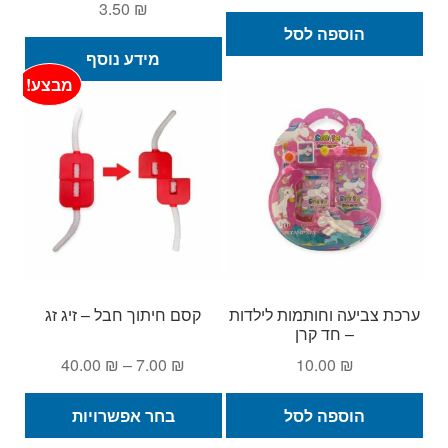
3.50
₪
הוספה לסל
מידע נוסף
מבצע!
ערכת צביעה וחותמות לילדות
קסם חיתוך חבל – זיג זג
– חד קרן
טווח
40.00
₪
–
7.00
₪
10.00
₪
מחירים:
למוצ
הוספה לסל
בחר אפשרויות
זה
עד