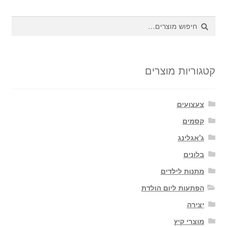
יש
מספ
חיפוש
חיפוש
סוגי
עבור:
ניתן
לבחו
את
קטגוריות מוצרים
האפש
בעמ
צעצועים
המו
קסמים
ג'אגלינג
בלונים
מתנות לילדים
הפתעות ליום הולדת
יצירה
מוצרי קיץ