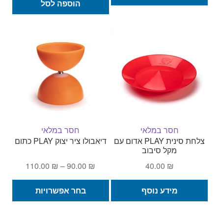
הוספה לסל
חסר במלאי
חסר במלאי
צלחת סינית PLAY אדום עם
דיאבולו ציר יצוק PLAY כתום
מקל סיבוב
טווח
110.00
₪
–
90.00
₪
40.00
₪
מחירים:
למוצ
מידע נוסף
בחר אפשרויות
זה
עד
יש