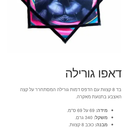
הילד
הרחב
מוצרי קיץ
את
תפרי
הפתעות ליום הולדת
הילד
בובות
יצירה
דאפו גורילה
צור קשר
החשבון שלי
בד 8 קצוות עם הדפס דמות גורילה המסתחרר על קצה
האצבע בתנועת מאקרה.
סל קניות
מידה:
69 על 69 ס"מ.
משקל:
340 גרם.
תשלום
מבנה:
כוכב 8 קצוות.