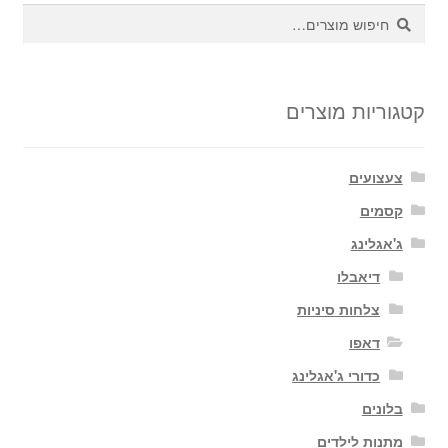
מספ
חיפוש
חיפוש
סוגי
עבור:
ניתן
לבחו
את
קטגוריות מוצרים
האפש
בעמ
צעצועים
המו
קסמים
ג'אגלינג
דיאבלו
צלחות סיניות
דאפו
כדורי ג'אגלינג
בלונים
מתנות לילדים