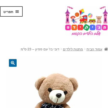
לג
דלג
תפריט
תוכן
ניווט
ראשי
עמוד הבית
מתנות לילדים
דובי בז' עם פפיון – 23 ס"מ
הרחב
צעצועים
את
תפרי
הרחב
קסמים
🔍
הילד
את
תפרי
הרחב
ג'אגלינג
הילד
את
תפרי
הרחב
בלונים
הילד
את
תפרי
מתנות לילדים