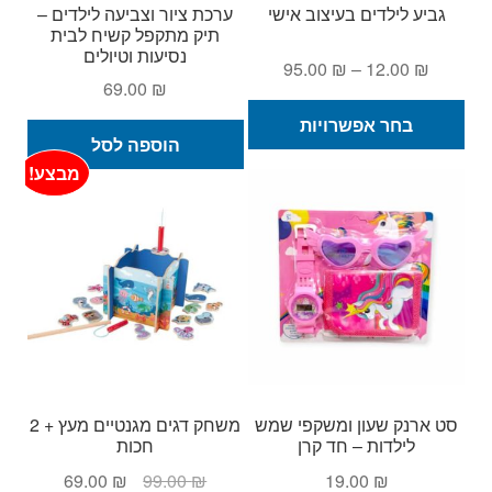
גביע לילדים בעיצוב אישי
ערכת ציור וצביעה לילדים –
תיק מתקפל קשיח לבית
נסיעות וטיולים
טווח
95.00
₪
–
12.00
₪
69.00
₪
מחירים:
למוצר
בחר אפשרויות
זה
הוספה לסל
עד
יש
מבצע!
מספר
סוגים.
ניתן
לבחור
את
האפשרויות
בעמוד
המוצר
סט ארנק שעון ומשקפי שמש
משחק דגים מגנטיים מעץ + 2
לילדות – חד קרן
חכות
המחיר
המחיר
69.00
₪
99.00
₪
19.00
₪