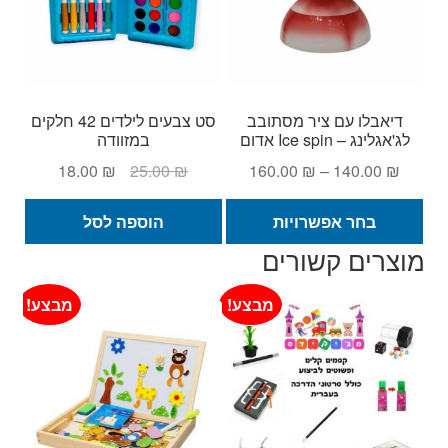
דיאבלו עם ציר מסתובב
סט צבעים לילדים 42 חלקים
לג'אגלינג – Ice spin אדום
במזוודה
טווח
המחיר
המחיר
18.00
₪
25.00
₪
160.00
₪
–
140.00
₪
מחירים:
המקורי
הנוכחי
למוצר
היה:
הוא:
בחר אפשרויות
הוספה לסל
זה
עד
25.00 ₪.
18.00 ₪.
מוצרים קשורים
יש
מספר
מבצע!
מבצע!
סוגים.
ניתן
לבחור
את
האפשרויות
בעמוד