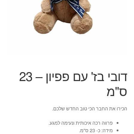
הילד
הרחב
מוצרי קיץ
את
תפרי
הפתעות ליום הולדת
הילד
בובות
יצירה
דובי בז' עם פפיון – 23
צור קשר
ס"מ
החשבון שלי
הכירו את החבר הכי טוב החדש שלכם.
סל קניות
פרווה רכה איכותית ונעימה למגע.
תשלום
מידה: כ- 23 ס"מ.