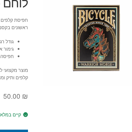
לוחם – or Horse
חפיסת קלפים י
ראשונים בקסמ
גודל רג
גימור א
חפיסה מלאה, 52 קל
מוצר מקצועי ל
קלפים ותיק ומו
50.00
₪
קיים במלאי