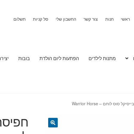
ראשי
חנות
צור קשר
החשבון שלי
סל קניות
תשלום
מתנות לילדים
הפתעות ליום הולדת
בובות
יצירה
 סוס לוחם – Warrior Horse
חפיסת
🔍