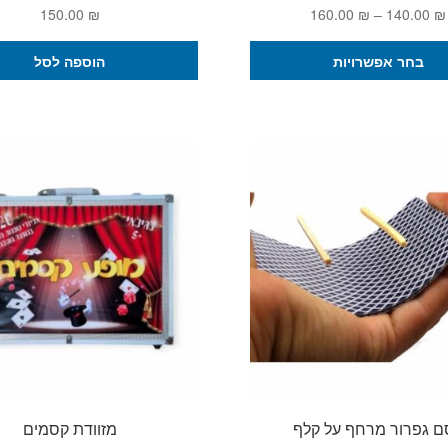
טווח
150.00
₪
160.00
₪
–
140.00
₪
מחירים:
למוצר
בחר אפשרויות
הוספה לסל
זה
עד
יש
מספר
סוגים.
ניתן
לבחור
את
האפשרויות
בעמוד
המוצר
ם גפרור מרחף על קלף
מזוודת קסמים