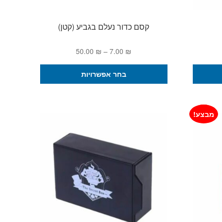
קסם כדור נעלם בגביע (קטן)
טווח
50.00
₪
–
7.00
₪
מחירים:
למוצר
בחר אפשרויות
זה
עד
יש
מספר
סוגים.
מבצע!
ניתן
לבחור
את
האפשרויות
בעמוד
המוצר