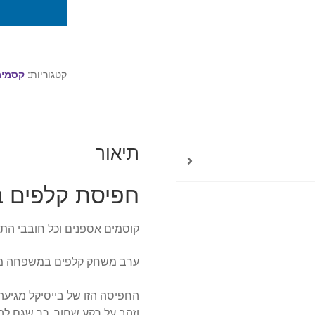
כמות
של
חפיסת
קלפים
בייסיקל
קטגוריות:
קסמים
סוס
לוחם
-
Warrior
תיאור
Horse
חפיסת קלפים ב
קוסמים אספנים וכל חובבי התח
ערב משחק קלפים במשפחה מת
החפיסה הזו של בייסיקל מגיעה 
וזהב על רקע שחור, כך שגם לה