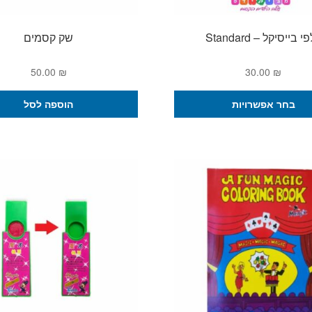
 בייסיקל – Standard
שק קסמים
50.00
₪
30.00
₪
למוצר
בחר אפשרויות
הוספה לסל
זה
יש
מספר
סוגים.
ניתן
לבחור
את
האפשרויות
בעמוד
המוצר