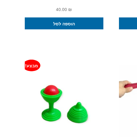
מחיר
40.00
₪
נוכחי
וא:
הוספה לסל
299.00 ₪
מבצע!