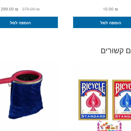
המחיר
ה
299.00
₪
379.00
₪
10.00
₪
המקורי
ה
היה:
ה
הוספה לסל
הוספה לסל
.
379.00 ₪.
ם קשורים