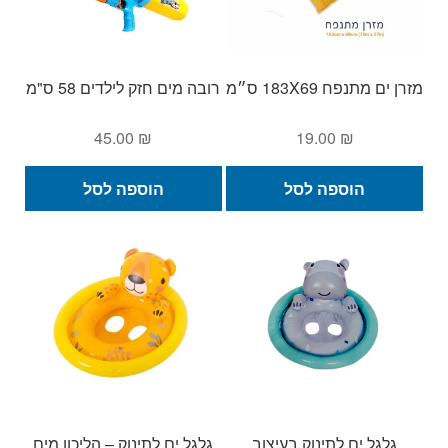
מזרן ים מתנפח 183X69 ס״מ
רובה מים חזק לילדים 58 ס"מ
45.00
₪
19.00
₪
הוספה לסל
הוספה לסל
גלגל ים לתינוק בעיצוב
גלגל ים לתינוק – הליכון מים