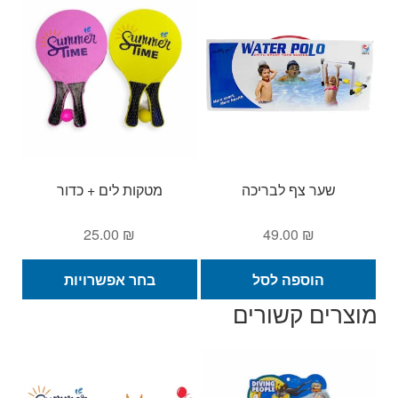
מספ
סוגי
ניתן
לבחו
את
האפש
בעמ
המו
שער צף לבריכה
מטקות לים + כדור
25.00
₪
49.00
₪
למוצ
הוספה לסל
בחר אפשרויות
זה
מוצרים קשורים
יש
מספ
סוגי
ניתן