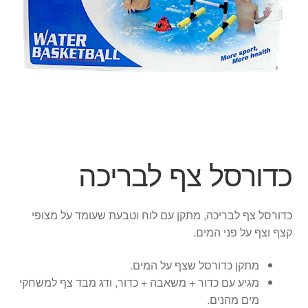
הילד
הרחב
מוצרי קיץ
את
תפרי
הפתעות ליום הולדת
הילד
בובות
יצירה
כדורסל צף לבריכה
צור קשר
החשבון שלי
כדורסל צף לבריכה, מתקן עם לוח וטבעת שעומד על מצופי
קצף וצף על פני המים.
סל קניות
מתקן כדורסל שצף על המים.
מגיע עם כדור + משאבה + כדור, ודג מבד צף למשחקי
תשלום
מים מהנים.