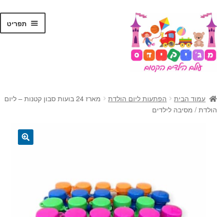
לג
דלג
תפריט
תוכן
ניווט
ראשי
עמוד הבית
הפתעות ליום הולדת
מארז 24 בועות סבון קטנות – ליום
הרחב
הולדת / מסיבה לילדים
צעצועים
את
תפרי
הרחב
קסמים
הילד
את
🔍
תפרי
הרחב
ג'אגלינג
הילד
את
תפרי
הרחב
בלונים
הילד
את
תפרי
מתנות לילדים