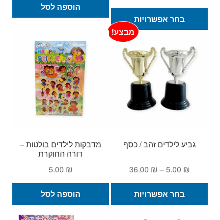
מחירים:
הוספה לסל
למוצר
בחר אפשרויות
זה
עד
מבצע!
יש
מספר
סוגים.
ניתן
לבחור
את
האפשרויות
בעמוד
המוצר
גביע לילדים זהב / כסף
מדבקות לילדים בולטות –
דורה החוקרת
טווח
5.00
₪
36.00
₪
–
5.00
₪
מחירים:
למוצר
בחר אפשרויות
הוספה לסל
זה
עד
יש