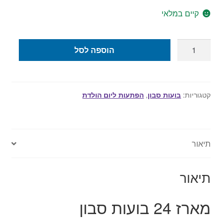
קיים במלאי
כמות
הוספה לסל
של
מארז
24
בועות
קטגוריות:
בועות סבון
,
הפתעות ליום הולדת
סבון
קטנות
-
תיאור
ליום
הולדת
/
תיאור
מסיבה
לילדים
מארז 24 בועות סבון