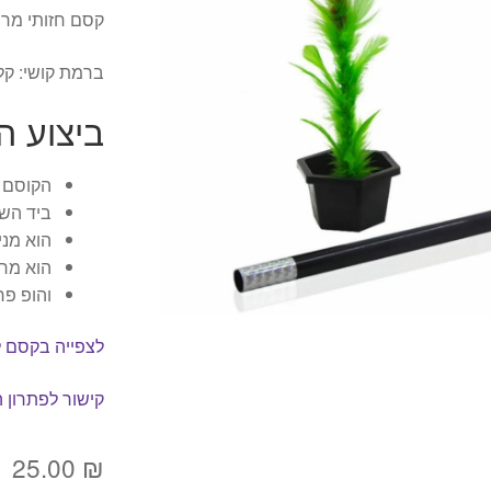
קסם חזותי מרה
ברמת קושי: קל
ביצוע ה
הקוסם מ
ביד השנ
הוא מני
הוא מר
והופ פר
לצפייה בקסם ל
קישור לפתרון 
25.00
₪