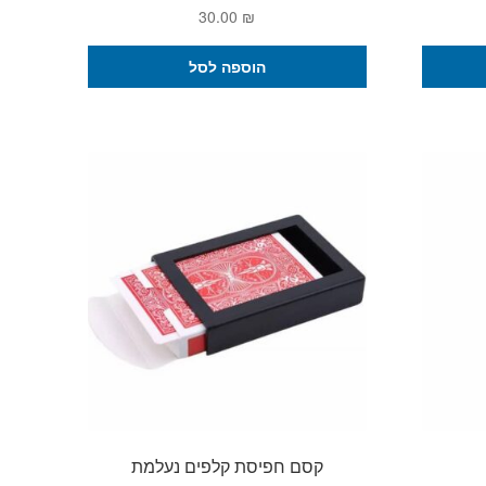
ח
30.00
₪
רים:
למוצר
הוספה לסל
זה
יש
מספר
סוגים.
ניתן
לבחור
את
האפשרויות
בעמוד
המוצר
קסם חפיסת קלפים נעלמת