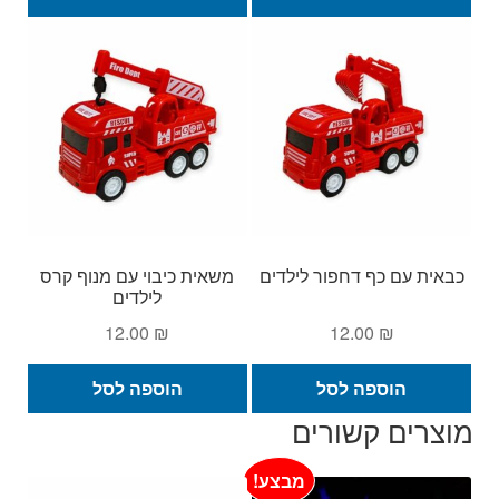
זה
עד
יש
מספ
סוגי
ניתן
לבחו
את
האפש
בעמ
המו
כבאית עם כף דחפור לילדים
משאית כיבוי עם מנוף קרס
לילדים
12.00
₪
12.00
₪
הוספה לסל
הוספה לסל
מוצרים קשורים
מבצע!