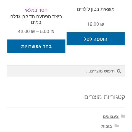
המוצר
משאית בטון לילדים
חסר במלאי
ביצת הפתעה חד קרן גדלה
במים
12.00
₪
טווח
42.00
₪
–
5.00
₪
מחירים:
הוספה לסל
למוצ
בחר אפשרויות
זה
עד
יש
מספ
חיפוש
חיפוש
סוגי
עבור:
ניתן
לבחו
את
קטגוריות מוצרים
האפש
בעמ
צעצועים
המו
בובות