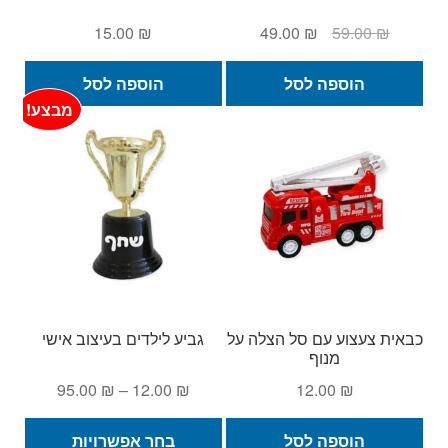
המחיר
המחיר
15.00
₪
49.00
₪
59.00
₪
המקורי
הנוכחי
היה:
הוא:
הוספה לסל
הוספה לסל
49.00 ₪.
59.00 ₪.
מבצע!
כבאית צעצוע עם סל הצלה על
גביע לילדים בעיצוב אישי
מנוף
טווח
95.00
₪
–
12.00
₪
12.00
₪
מחירים:
למוצ
הוספה לסל
בחר אפשרויות