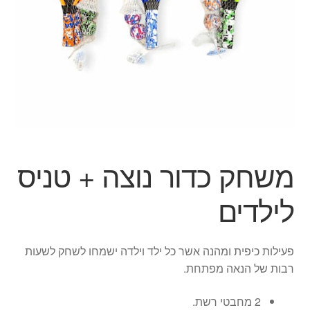
הילד
הרחב
מוצרי קיץ
את
תפרי
הפתעות ליום הולדת
הילד
בובות
יצירה
משחק כדור נוצה + טניס
צור קשר
לילדים
החשבון שלי
פעילות כיפית ומהנה אשר כל ילד וילדה ישמחו לשחק לשעות
סל קניות
רבות של הנאה מפתחת.
תשלום
2 מחבטי רשת.