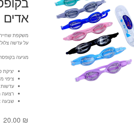
בקופסא
אדים
משקפת שחייה ל
על עדשה צלולה
מגיעה בקופסת 
יציקת ס
ציפוי מ
עדשות א
רצועה מ
שבעה צ
20.00
₪