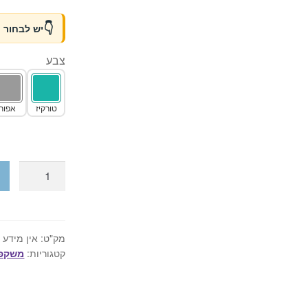
יש לבחור 
צבע
טורקיז
אפור
כמות
של
משקפת
שחייה
למבוגרים
מק"ט:
אין מידע
קטגוריות:
משקפו
בקופסא
-
עם
ציפוי