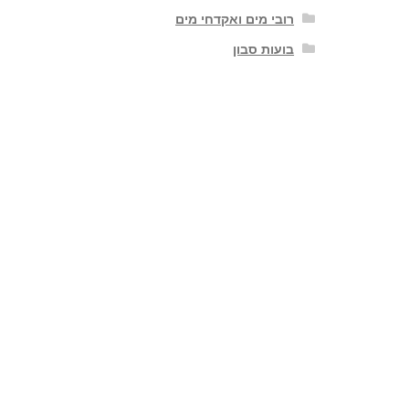
רובי מים ואקדחי מים
בועות סבון