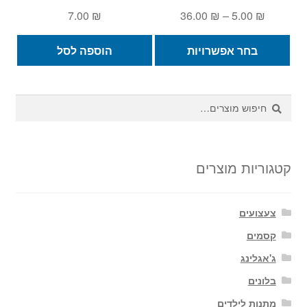
טווח
7.00
₪
36.00
₪
–
5.00
₪
מחירים:
למוצר
בחר אפשרויות
הוספה לסל
זה
עד
יש
מספר
חיפוש
חיפוש
סוגים.
עבור:
ניתן
לבחור
את
קטגוריות מוצרים
האפשרויות
בעמוד
צעצועים
המוצר
קסמים
ג'אגלינג
בלונים
מתנות לילדים