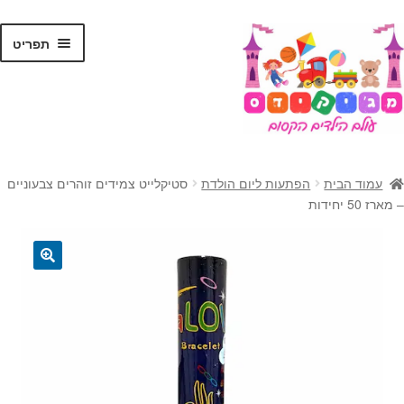
לג
דלג
תפריט
תוכן
ניווט
ראשי
עמוד הבית
הפתעות ליום הולדת
סטיקלייט צמידים זוהרים צבעוניים
הרחב
– מארז 50 יחידות
צעצועים
את
תפרי
הרחב
קסמים
הילד
את
🔍
תפרי
הרחב
ג'אגלינג
הילד
את
תפרי
הרחב
בלונים
הילד
את
תפרי
מתנות לילדים