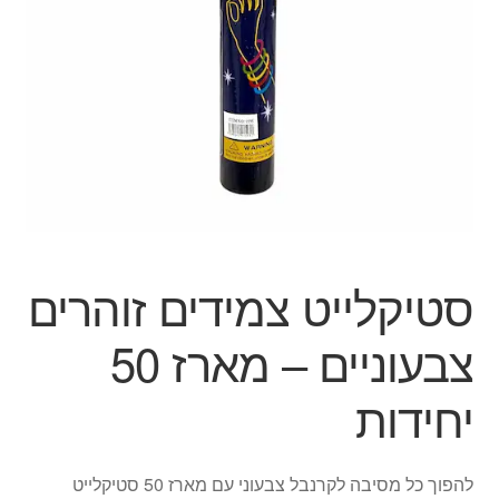
הילד
הרחב
מוצרי קיץ
את
תפרי
הפתעות ליום הולדת
הילד
בובות
יצירה
סטיקלייט צמידים זוהרים
צור קשר
צבעוניים – מארז 50
החשבון שלי
יחידות
סל קניות
תשלום
להפוך כל מסיבה לקרנבל צבעוני עם מארז 50 סטיקלייט