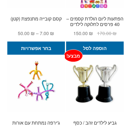
בעמ
המו
הפתעות ליום הולדת קסמים –
קסם קובייה מתנפצת (קטן)
40 פרסים לחלוקה לילדים
המחיר
המחיר
טווח
50.00
₪
–
7.00
₪
150.00
₪
170.00
₪
המקורי
הנוכחי
מחירים:
למוצ
היה:
הוא:
הוספה לסל
בחר אפשרויות
זה
170.00 ₪.
150.00 ₪.
עד
מבצע!
יש
מספ
סוגי
ניתן
לבחו
את
האפש
בעמ
המו
גביע לילדים זהב / כסף
ג'ירפה נמתחת עם אורות