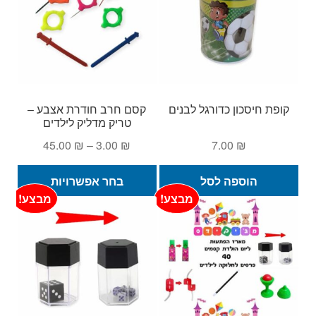
קופת חיסכון כדורגל לבנים
קסם חרב חודרת אצבע –
טריק מדליק לילדים
טווח
45.00
₪
–
3.00
₪
7.00
₪
מחירים:
למוצ
הוספה לסל
בחר אפשרויות
זה
עד
מבצע!
מבצע!
יש
מספ
סוגי
ניתן
לבחו
את
האפש