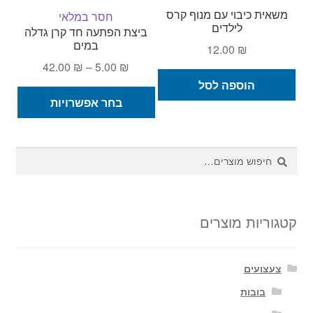
משאית כיבוי עם מנוף קרס
חסר במלאי
לילדים
ביצת הפתעה חד קרן גדלה
במים
12.00
₪
טווח
42.00
₪
–
5.00
₪
מחירים:
הוספה לסל
למוצ
בחר אפשרויות
זה
עד
יש
מספ
חיפוש
חיפוש
סוגי
עבור:
ניתן
לבחו
את
קטגוריות מוצרים
האפש
בעמ
צעצועים
המו
בובות