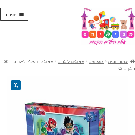
לג
דלג
תפריט
תוכן
ניווט
ראשי
עמוד הבית
צעצועים
פאזלים לילדים
פאזל כוח פיג'יי לילדים – 50
הרחב
חלקים KS
צעצועים
את
תפרי
הרחב
קסמים
הילד
את
🔍
תפרי
הרחב
ג'אגלינג
הילד
את
תפרי
הרחב
בלונים
הילד
את
תפרי
מתנות לילדים