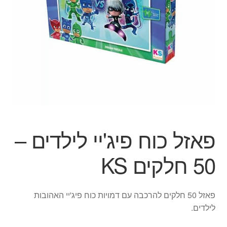
הילד
הרחב
מוצרי קיץ
את
תפרי
הפתעות ליום הולדת
הילד
בובות
יצירה
פאזל כוח פיג'יי לילדים –
צור קשר
50 חלקים KS
החשבון שלי
סל קניות
פאזל 50 חלקים להרכבה עם דמויות כוח פיג'יי האהובות
לילדים.
תשלום