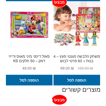
מבצע!
משחק הלבשה מגנטי מעץ – 4
פאזל דיסני מיני מאוס ודייזי
בנות + 63 פרטי לבוש
דאק – 50 חלקים KS
המחיר
המחיר
49.00
₪
99.00
₪
129.00
₪
המקורי
הנוכחי
היה:
הוא:
הוספה לסל
הוספה לסל
99.00 ₪.
129.00 ₪.
מוצרים קשורים
מבצע!