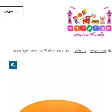
לג
דלג
תפריט
תוכן
ניווט
ראשי
עמוד הבית
ג'אגלינג
צלחת סינית PLAY כתום עם מקל סיבוב
הרחב
צעצועים
את
תפרי
הרחב
קסמים
🔍
הילד
את
תפרי
הרחב
ג'אגלינג
הילד
את
תפרי
הרחב
בלונים
הילד
את
תפרי
מתנות לילדים