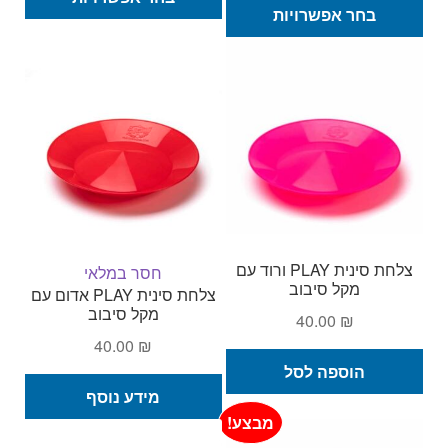
למוצר
זה
בחר אפשרויות
עד
זה
יש
עד
יש
מספ
מספר
סוגי
סוגים.
ניתן
ניתן
לבחו
לבחור
את
את
האפש
האפשרויות
בעמ
בעמוד
המו
המוצר
צלחת סינית PLAY ורוד עם
חסר במלאי
מקל סיבוב
צלחת סינית PLAY אדום עם
מקל סיבוב
40.00
₪
40.00
₪
הוספה לסל
מידע נוסף
מבצע!