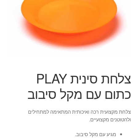
הילד
הרחב
מוצרי קיץ
את
תפרי
הפתעות ליום הולדת
הילד
בובות
יצירה
צלחת סינית PLAY
צור קשר
כתום עם מקל סיבוב
החשבון שלי
צלחת מקצועית רכה ואיכותית המתאימה למתחילים
סל קניות
ולהטוטנים מקצועיים.
תשלום
מגיע עם מקל סיבוב.