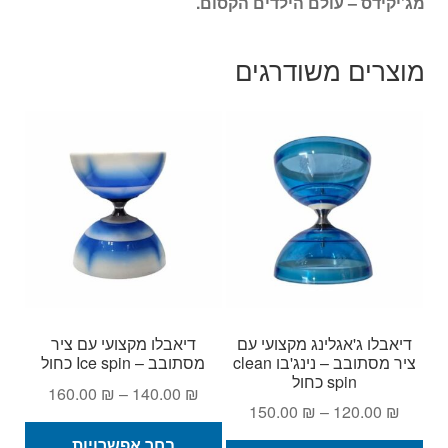
מג'יקידס – עולם הילדים הקסום.
מוצרים משודרגים
דיאבלו ג'אגלינג מקצועי עם
דיאבלו מקצועי עם ציר
ציר מסתובב – נינג'בו clean
מסתובב – Ice spin כחול
spin כחול
טווח
160.00
₪
–
140.00
₪
טווח
150.00
₪
–
120.00
₪
מחירים:
למוצ
מחירים:
בחר אפשרויות