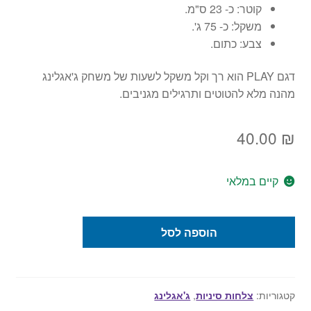
קוטר: כ- 23 ס"מ.
משקל: כ- 75 ג'.
צבע: כתום.
דגם PLAY הוא רך וקל משקל לשעות של משחק ג'אגלינג
מהנה מלא להטוטים ותרגילים מגניבים.
40.00
₪
קיים במלאי
כמות
הוספה לסל
של
צלחת
סינית
PLAY
קטגוריות:
צלחות סיניות
,
ג'אגלינג