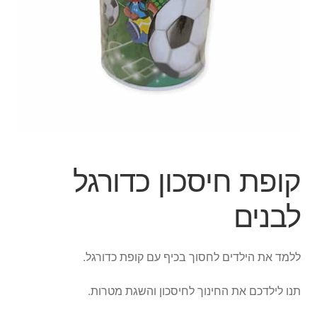
הילד
הרחב
מוצרי קיץ
את
תפרי
הפתעות ליום הולדת
הילד
בובות
יצירה
קופת חיסכון כדורגל
צור קשר
לבנים
החשבון שלי
ללמד את הילדים לחסוך בכיף עם קופת כדורגל.
סל קניות
תנו לילדכם את החינוך לחיסכון והשגת מטרות.
תשלום