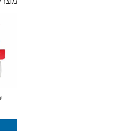
מוצרי
קס