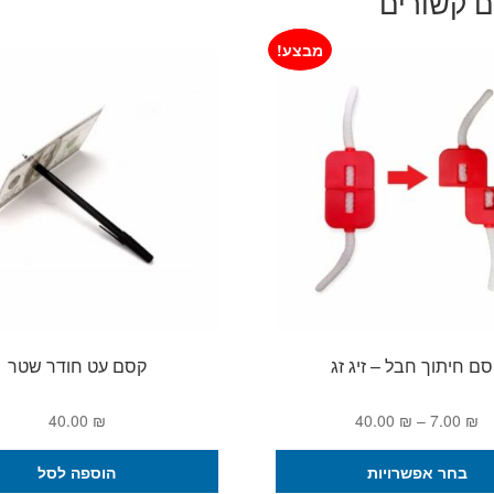
ם קשורים
מבצע!
ם חיתוך חבל – זיג זג
קסם עט חודר שטר
טווח
40.00
₪
40.00
₪
–
7.00
₪
מחירים:
למוצר
בחר אפשרויות
הוספה לסל
זה
עד