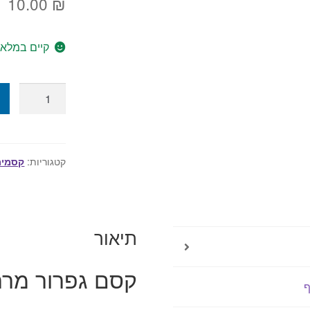
10.00
₪
קיים במלאי
כמות
של
קסם
גפרור
מרחף
קטגוריות:
קסמים
על
קלף
תיאור
קסם גפרור מרח
ף