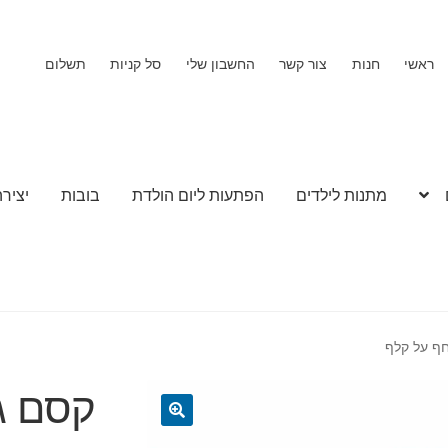
ראשי
חנות
צור קשר
החשבון שלי
סל קניות
תשלום
מתנות לילדים
הפתעות ליום הולדת
בובות
יצירה
ף על קלף
קסם ג
🔍