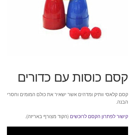
הילד
הרחב
מוצרי קיץ
את
תפרי
הפתעות ליום הולדת
הילד
בובות
יצירה
קסם כוסות עם כדורים
צור קשר
החשבון שלי
קסם קלאסי וותיק ומדהים אשר ישאיר את כולם המומים וחסרי
הבנה.
סל קניות
קישור לפתרון הקסם לרוכשים
(הקוד מצורף באריזה).
תשלום