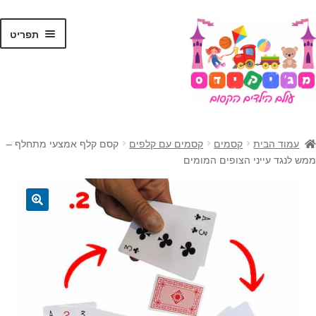
לג
דלג
תפריט
תוכן
ניווט
ראשי
עמוד הבית
קסמים
קסמים עם קלפים
קסם קלף אמצעי מתחלף –
הרחב
ממש לנגד עייני הצופים המומים
צעצועים
את
תפרי
הרחב
קסמים
הילד
את
🔍
תפרי
הרחב
ג'אגלינג
הילד
את
תפרי
הרחב
בלונים
הילד
את
תפרי
מתנות לילדים