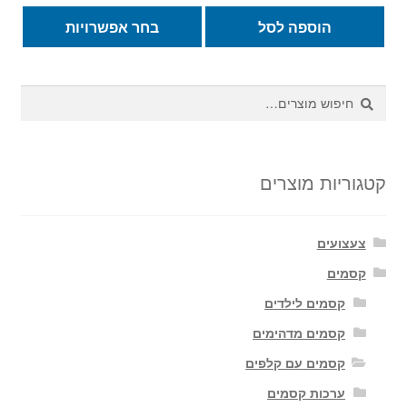
מחירים:
למוצ
הוספה לסל
בחר אפשרויות
זה
עד
יש
מספ
חיפוש
חיפוש
סוגי
עבור:
ניתן
לבחו
את
קטגוריות מוצרים
האפש
בעמ
צעצועים
המו
קסמים
קסמים לילדים
קסמים מדהימים
קסמים עם קלפים
ערכות קסמים