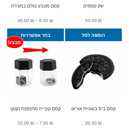
המו
שק קסמים
קסם מטבע נעלם במגירה
טווח
45.00
₪
–
8.00
₪
50.00
₪
מחירים:
למוצ
הוספה לסל
בחר אפשרויות
זה
עד
מבצע!
יש
מספ
סוגי
ניתן
לבחו
את
האפש
בעמ
המו
קסם ביס בעוגיית אוראו
קסם קובייה מתנפצת (קטן)
טווח
50.00
₪
–
7.00
₪
20.00
₪