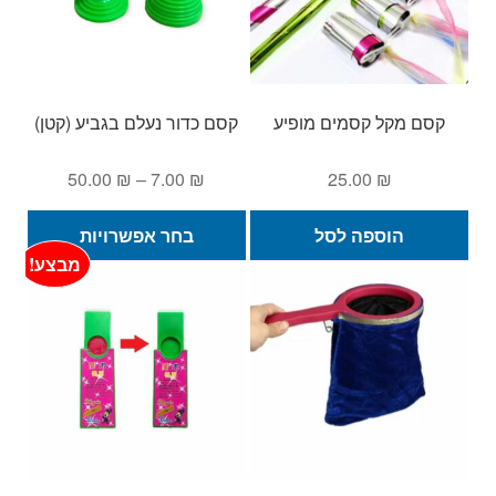
קסם מקל קסמים מופיע
קסם כדור נעלם בגביע (קטן)
טווח
50.00
₪
–
7.00
₪
25.00
₪
מחירים:
למוצ
הוספה לסל
בחר אפשרויות
זה
עד
מבצע!
יש
מספ
סוגי
ניתן
לבחו
את
האפש
בעמ