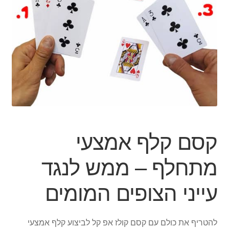
הילד
הרחב
מוצרי קיץ
את
תפרי
הפתעות ליום הולדת
הילד
בובות
יצירה
קסם קלף אמצעי
צור קשר
מתחלף – ממש לנגד
החשבון שלי
עייני הצופים המומים
סל קניות
תשלום
להטריף את כולם עם קסם קולז אפ קל לביצוע קלף אמצעי