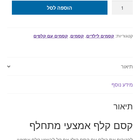
כמות
הוספה לסל
של
קסם
קלף
אמצעי
קטגוריות:
קסמים לילדים
,
קסמים
,
קסמים עם קלפים
מתחלף
-
ממש
תיאור
לנגד
עייני
הצופים
מידע נוסף
המומים
תיאור
קסם קלף אמצעי מתחלף
להטריף את כולם עם קסם קולז אפ קל לביצוע קלף אמצעי