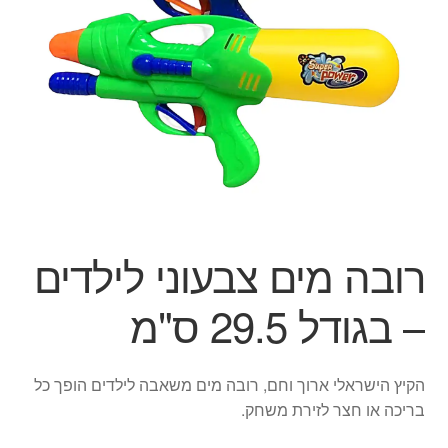
הילד
הרחב
מוצרי קיץ
את
תפרי
הפתעות ליום הולדת
הילד
בובות
יצירה
רובה מים צבעוני לילדים
צור קשר
– בגודל 29.5 ס"מ
החשבון שלי
סל קניות
הקיץ הישראלי ארוך וחם, רובה מים משאבה לילדים הופך כל
בריכה או חצר לזירת משחק.
תשלום