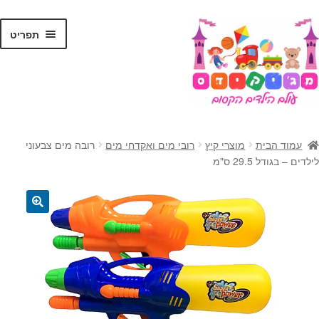
לג
דלג
תפריט
תוכן
ניווט
ראשי
עמוד הבית
מוצרי קיץ
רובי מים ואקדחי מים
רובה מים צבעוני
הרחב
לילדים – בגודל 29.5 ס"מ
צעצועים
את
תפרי
הרחב
קסמים
הילד
את
🔍
תפרי
הרחב
ג'אגלינג
הילד
את
תפרי
הרחב
בלונים
הילד
את
תפרי
מתנות לילדים