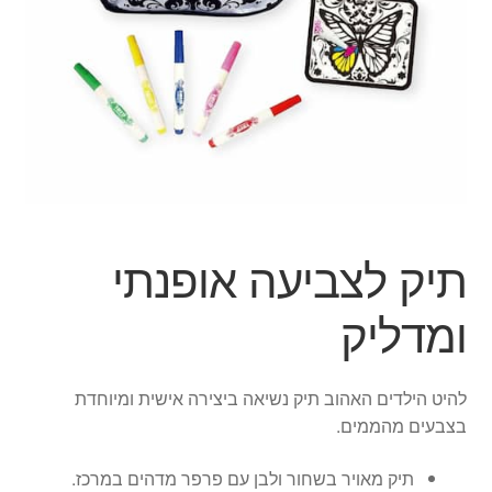
הילד
הרחב
מוצרי קיץ
את
תפרי
הפתעות ליום הולדת
הילד
בובות
יצירה
תיק לצביעה אופנתי
צור קשר
ומדליק
החשבון שלי
להיט הילדים האהוב תיק נשיאה ביצירה אישית ומיוחדת
סל קניות
בצבעים מהממים.
תשלום
תיק מאויר בשחור ולבן עם פרפר מדהים במרכז.