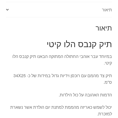
מ
עם
ת
ו
ב
תיאור
ידיות
M
י
י
ורוכסן
A
צ
ת
S
י
תיאור
M
T
ר
A
E
ה
תיק קנבס הלו קיטי
S
R
ז
T
A
ו
E
במיוחד עבר אוהבי החתולה המתוקה הבאנו תיק קנבס הלו
R
ר
R
קיטי.
T
ח
A
ת
R
תיק צד מהמם עם רוכסן וידיות גדול במידות של כ- 34X25
ל
T
ס"מ.
י
ל
הדמות האהובה על כול הילדות.
ד
י
יכול לשמש כאריזה מהממת למתנת יום הולדת אשר נשארת
ם
למזכרת.
-