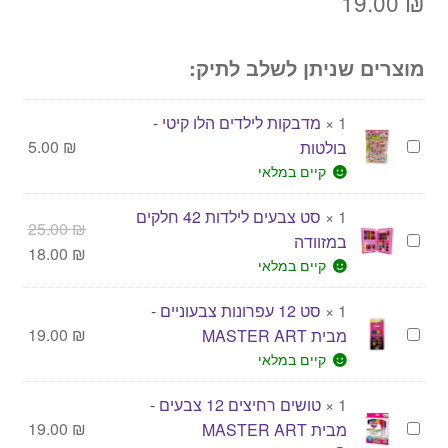
19.00
₪
מוצרים שניתן לשלב לתיק:
1
×
מדבקות לילדים הלו קיטי -
מ
₪
5.00
בולטות
ד
קיים במלאי
ב
1
×
סט צבעים לילדות 42 חלקים
ק
המחי
25.00
₪
ס
במזוודה
ו
המחי
המקו
18.00
₪
ט
קיים במלאי
ת
היה:
הנוכ
צ
ל
הוא:
.00 ₪.
1
×
סט 12 עפרונות צבעוניים -
ב
י
.00 ₪.
ס
₪
19.00
מבית MASTER ART
ע
ל
ט
קיים במלאי
י
ד
1
ם
י
1
×
טושים רחיצים 12 צבעים -
2
ל
ם
ט
₪
19.00
מבית MASTER ART
ע
י
ה