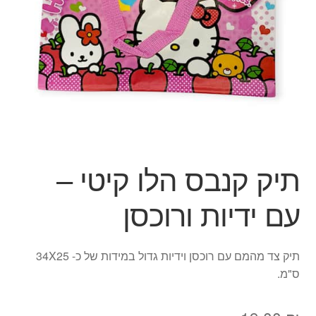
הילד
הרחב
מוצרי קיץ
את
תפרי
הפתעות ליום הולדת
הילד
בובות
יצירה
תיק קנבס הלו קיטי –
צור קשר
עם ידיות ורוכסן
החשבון שלי
תיק צד מהמם עם רוכסן וידיות גדול במידות של כ- 34X25
סל קניות
ס"מ.
תשלום