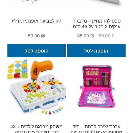
צ
ב
ע
טפט לוח מחיק – מדבקה
תיק לצביעה אופנתי ומדליק
ענקית 2 מטר על 45 ס”מ
ו
נ
המחיר
המחיר
59.00
₪
35.00
₪
69.00
₪
י
המקורי
הנוכחי
ם
היה:
הוא:
הוספה לסל
הוספה לסל
35.00 ₪.
69.00 ₪.
ערכת יצירה לבנות – תיק
משחק מברגה לילדים + 43
מתקפל קשיח לבית נסיעות
כרטיסיות ליצירה ובניה