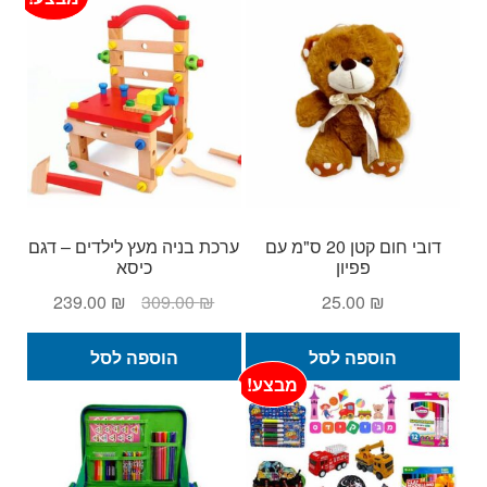
יש
מספר
סוגים.
ניתן
לבחור
את
האפשרויות
בעמוד
המוצר
דובי חום קטן 20 ס"מ עם
ערכת בניה מעץ לילדים – דגם
פפיון
כיסא
המחיר
המחיר
239.00
₪
309.00
₪
25.00
₪
המקורי
הנוכחי
היה:
הוא:
הוספה לסל
הוספה לסל
239.00 ₪.
309.00 ₪.
מבצע!