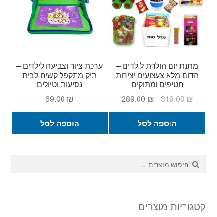
מתנת יום הולדת לילדים –
ערכת ציור וצביעה לילדים –
הדום מלא צעצועים יצירות
תיק מתקפל קשיח לבית
חטיפים ומתוקים
נסיעות וטיולים
המחיר
המחיר
69.00
₪
289.00
₪
319.00
₪
המקורי
הנוכחי
היה:
הוא:
הוספה לסל
הוספה לסל
289.00 ₪.
319.00 ₪.
חיפוש
חיפוש
עבור:
קטגוריות מוצרים