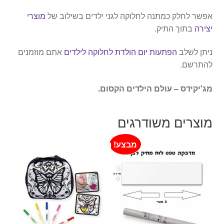
ע
אפשר לחלק כמתנה לחלוקה לגני ילדים בשילוב של
מוצרי
ם
יצירה
בתוך התיק.
א
ו
ניתן לשלב
הפתעות יום הולדת לחלוקה לילדים
אתם מוזמנים
ר
להתרשם.
ו
ת
מג'יקידס – עולם הילדים הקסום.
ו
ט
מוצרים משודרגים
ו
ש
מבצע!
י
ם
נ
י
א
ו
ן