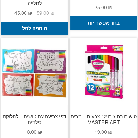
לתלייה
25.00
₪
המחיר
המחיר
45.00
₪
59.00
₪
למוצר
המקורי
הנוכחי
בחר אפשרויות
זה
היה:
הוא:
הוספה לסל
יש
45.00 ₪.
59.00 ₪.
מספר
סוגים.
ניתן
לבחור
את
האפשרויות
בעמוד
המוצר
טושים רחיצים 12 צבעים – מבית
דפי צביעה עם טושים – לחלוקה
MASTER ART
לילדים
3.00
₪
19.00
₪