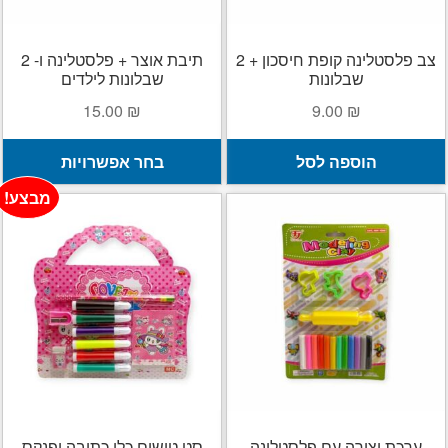
ה
צב פלסטלינה קופת חיסכון + 2
תיבת אוצר + פלסטלינה ו- 2
שבלונות
שבלונות לילדים
15.00
₪
9.00
₪
ל
הוספה לסל
בחר אפשרויות
ז
מבצע!
י
מ
ס
נ
ל
א
ה
ב
ה
ערכת יצירה עם פלסטלינה
סט טושים כלי כתיבה ופנקס