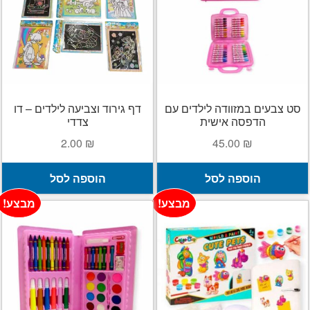
הילד
הרחב
מוצרי קיץ
את
תפרי
הפתעות ליום הולדת
הילד
בובות
סט צבעים במזוודה לילדים עם
דף גירוד וצביעה לילדים – דו
הדפסה אישית
צדדי
יצירה
2.00
₪
45.00
₪
צור קשר
הוספה לסל
הוספה לסל
מבצע!
מבצע!
החשבון שלי
סל קניות
תשלום