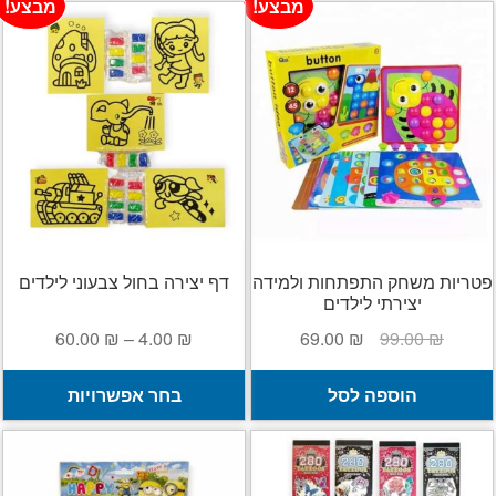
מבצע!
מבצע!
פטריות משחק התפתחות ולמידה
דף יצירה בחול צבעוני לילדים
יצירתי לילדים
המחיר
המחיר
טווח
60.00
₪
–
4.00
₪
69.00
₪
99.00
₪
המקורי
הנוכחי
מחירים:
ל
היה:
הוא:
הוספה לסל
בחר אפשרויות
ז
99.00 ₪.
69.00 ₪.
עד
י
מ
ס