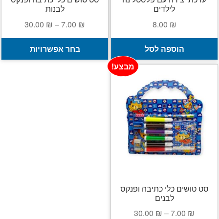
לילדים
לבנות
טווח
30.00
₪
–
7.00
₪
8.00
₪
מחירים:
ל
הוספה לסל
בחר אפשרויות
ז
עד
מבצע!
י
מ
ס
נ
ל
א
ה
ב
ה
סט טושים כלי כתיבה ופנקס
לבנים
טווח
30.00
₪
–
7.00
₪