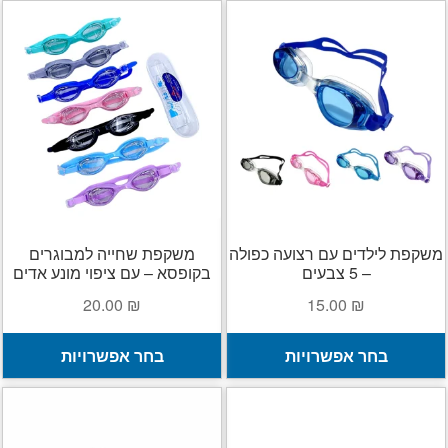
י
מ
ס
נ
ל
א
ה
ב
ה
משקפת לילדים עם רצועה כפולה
משקפת שחייה למבוגרים
– 5 צבעים
בקופסא – עם ציפוי מונע אדים
20.00
₪
15.00
₪
למוצר
ל
בחר אפשרויות
בחר אפשרויות
זה
ז
יש
י
מספר
מ
סוגים.
ס