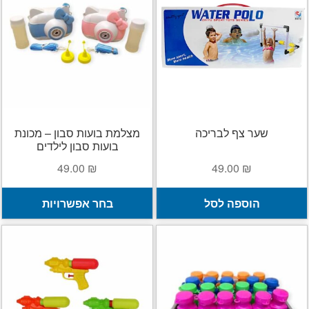
ניתן
נ
לבחור
ל
את
א
האפשרויות
ה
בעמוד
ב
המוצר
ה
שער צף לבריכה
מצלמת בועות סבון – מכונת
בועות סבון לילדים
49.00
₪
49.00
₪
ל
הוספה לסל
בחר אפשרויות
ז
י
מ
ס
נ
ל