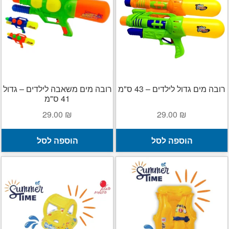
ניתן
נ
לבחור
ל
את
א
האפשרויות
ה
בעמוד
ב
המוצר
ה
רובה מים גדול לילדים – 43 ס"מ
רובה מים משאבה לילדים – גדול
41 ס"מ
29.00
₪
29.00
₪
הוספה לסל
הוספה לסל