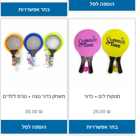
הוספה לסל
ל
בחר אפשרויות
ז
י
מ
ס
נ
ל
א
ה
ב
ה
מטקות לים + כדור
משחק כדור נוצה + טניס לילדים
35.00
₪
25.00
₪
למוצר
בחר אפשרויות
הוספה לסל
זה