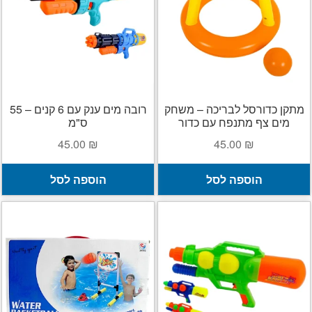
הילד
הרחב
מוצרי קיץ
את
תפרי
מתנפחים לבריכה ולים
הילד
משחקים לבריכה ולים
מתקן כדורסל לבריכה – משחק
רובה מים ענק עם 6 קנים – 55
מים צף מתנפח עם כדור
ס"מ
משקפות שחייה
45.00
₪
45.00
₪
בועות סבון
הוספה לסל
הוספה לסל
רובי מים ואקדחי מים
הפתעות ליום הולדת
בובות