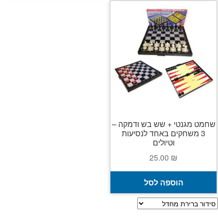
יש
מספר
סוגים.
ניתן
לבחור
את
האפשרויות
בעמוד
המוצר
שחמט מגנטי + שש בש ודמקה –
3 משחקים באחד לנסיעות
וטיולים
25.00
₪
הוספה לסל