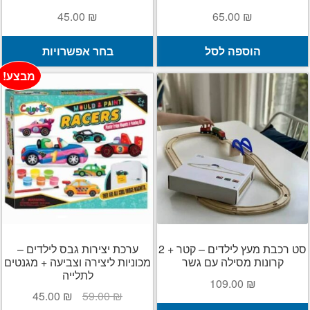
45.00
₪
65.00
₪
ל
הוספה לסל
בחר אפשרויות
ז
מבצע!
י
מ
ס
נ
ל
א
ה
ב
ה
סט רכבת מעץ לילדים – קטר + 2
ערכת יצירות גבס לילדים –
קרונות מסילה עם גשר
מכוניות ליצירה וצביעה + מגנטים
לתלייה
109.00
₪
המחיר
המחיר
45.00
₪
59.00
₪