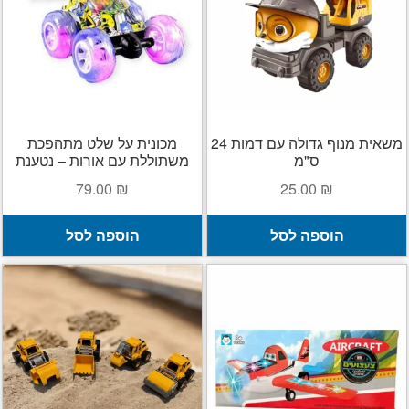
הרחב
קסמים
את
תפרי
הרחב
ג'אגלינג
הילד
את
תפרי
הרחב
בלונים
משאית מנוף גדולה עם דמות 24
מכונית על שלט מתהפכת
הילד
את
ס"מ
משתוללת עם אורות – נטענת
תפרי
מתנות לילדים
79.00
₪
25.00
₪
הילד
הרחב
מוצרי קיץ
הוספה לסל
הוספה לסל
את
תפרי
הפתעות ליום הולדת
הילד
בובות
יצירה