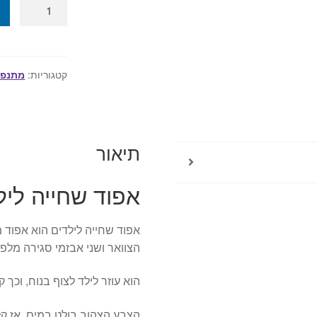
כמות
של
אפוד
שחייה
לילדים
קטגוריות:
מתנפח
צהוב
-
לגילי
3
תיאור
עד
6
אפוד שחייה לילדים,
אפוד שחייה לילדים הוא אפוד
הצוואר ושני אבזמי סגירה מלפנ
הוא עוזר לילד לצוף בנוח, וכך 
הצבע הצהוב בולט במים, אז קל